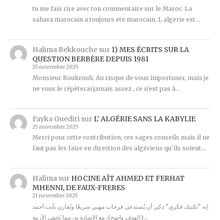
tu me fais rire avec ton commentaire sur le Maroc. La
sahara marocain a toujours ete marocain. L algerie est…
Halima Bekkouche
sur
1) MES ÉCRITS SUR LA
QUESTION BERBÈRE DEPUIS 1981
25 novembre 2025
Monsieur Boukrouh, Au risque de vous importuner, mais je
ne vous le répèterai jamais assez , ce n'est pas à…
Fayka Guediri
sur
L’ ALGÉRIE SANS LA KABYLIE
25 novembre 2025
Merci pour cette contribution, ces sages conseils mais il ne
faut pas les faire en direction des algériens qu'ils soient…
Halima
sur
HOCINE AÏT AHMED ET FERHAT
MHENNI, DE FAUX-FRERES
21 novembre 2025
إنه "تكتيك فكري" ذكي أن يُستدعى فرحات مهني سريعًا ويُقارن بآيت أحمد
(الهدف واضح)، مع الإشادة به، مما يُخفي الأزمة…