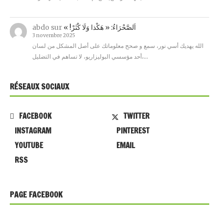
abdo
sur
« !اَلصَّحْرَاءُ: « هَكْذا وَلَا كْثَرْ
3 novembre 2025
الله يهديك أسي نور، سمع و صحح معلوماتك على أصل المشكل من لسان
أحد مؤسسي البوليزاريو، لا تساهم في التضليل،…
RÉSEAUX SOCIAUX
FACEBOOK
TWITTER
INSTAGRAM
PINTEREST
YOUTUBE
EMAIL
RSS
PAGE FACEBOOK