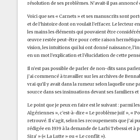
‎résolution de ses problèmes. N’avait-il pas annoncé q
Voici que ses « Carnets » et ses manuscrits sont port
et de l’histoire dont on voulait l’effacer. Le lecteur 
les mains les éléments qui pouvaient être ‎consid
œuvre restée peut-‎être pour cette raison hermétique. 
vision, les intuitions qui lui ont donné naissance, l’i
en un mot l’explication et l’élucidation de cette pensé
Il n’est pas possible de parler de non-dits sans parler 
j’ai commencé à travailler sur les archives de Bennabi, 
vrai qu’il y avait dans la rumeur selon ‎laquelle une 
source dans ses ‎insinuations devant ses familiers et 
Le point que je peux en faire est le suivant : parmi le
Algériennes », c’est-à-dire « Le problème juif », « Po
retrouvé. Il s’agit, selon les recoupements que j’ai p
rédigée en 1939 à la demande de ‎Larbi Tebessi et à p
Sira’ » (« La ‎Lutte » ou « Le conflit »). ‎