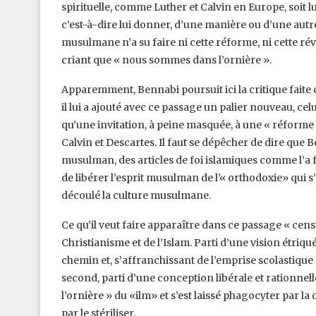
spirituelle, comme ‎Luther et Calvin en Europe, soit l
c’est-à-dire lui donner, d’une manière ou d’une autre
musulmane n’a su faire ni cette réforme, ni cette rév
criant que « nous sommes dans l’ornière ».‎
Apparemment, Bennabi poursuit ici la critique faite
il lui a ajouté avec ce passage un palier nouveau, ce
qu’une invitation, à peine masquée, à ‎une « réforme
Calvin et ‎Descartes. Il faut se dépêcher de dire qu
musulman, des articles de foi islamiques comme l’a fa
de libérer l’esprit musulman de l’« ‎orthodoxie» qui s’
découlé la culture ‎musulmane.
Ce qu’il veut faire apparaître dans ce passage « cens
Christianisme et de l’Islam. Parti d’une vision étriqu
chemin et, s’affranchissant de ‎l’emprise scolastique 
second, ‎parti d’une conception libérale et rationnell
l’ornière » du «ilm» et s’est laissé phagocyter par la
par le stériliser.