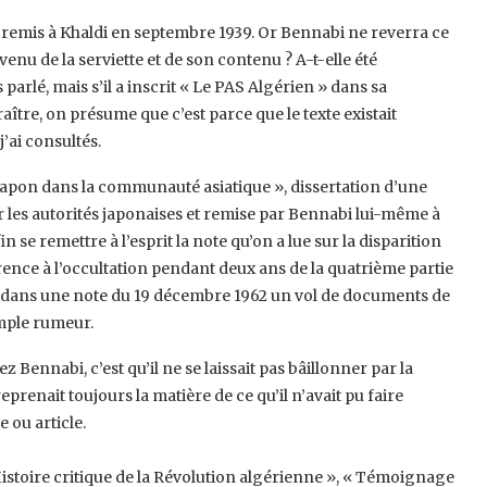
s remis à Khaldi en septembre 1939. Or ‎Bennabi ne reverra ce
venu de la ‎serviette et de son contenu ? A-t-elle été
parlé, mais s’il a inscrit « Le PAS Algérien » dans sa
ître, on présume que c’est parce que le texte existait
ai consultés. ‎
apon dans la communauté asiatique », ‎dissertation d’une
 les autorités ‎japonaises et remise par Bennabi lui-même à
in se remettre à l’esprit la note qu’on a lue sur la disparition
rence à l’occultation pendant deux ans de la quatrième ‎partie
é dans une note du 19 décembre ‎‎1962 un vol de documents de
mple ‎rumeur.‎
ennabi, c’est qu’il ne se laissait pas ‎bâillonner par la
prenait toujours la ‎matière de ce qu’il n’avait pu faire
 ou ‎article.
Histoire critique de la Révolution ‎algérienne », « Témoignage