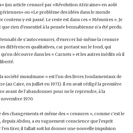
» (un ‎article censuré par «Révolution Africaine» en août
es Algériennes» ou «Le problème des idées dans le monde
contenu y est passé. Le reste est dans ces « Mémoires ‎‎». Je
 que rien d’essentiel à la pensée ‎bennabienne n’a été perdu.‎
 à Bennabi de s’autocensurer, d’exercer ‎lui-même la censure
les différences ‎qualitatives, car portant sur le fond, qui
ce qu’on découvre dans les « Carnets » et les autres inédits où il
iberté.
a société musulmane » est l’un des ‎livres fondamentaux de
au Caire, en ‎juillet en 1971). Il en avait rédigé la première
re avant de l’abandonner pour ne le reprendre, à la
t novembre 1970.
 des changements et même des « ‎censures », comme c’est le
e, depuis ‎Abdou, a eu vaguement conscience que l’esprit
’en tirer, il fallait soit lui donner une nouvelle impulsion