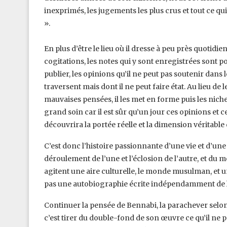
inexprimés, les ‎jugements les plus crus et tout ce q
».
En plus d’être le lieu où il dresse à peu près quotidi
cogitations, les notes qui y sont enregistrées sont po
publier, les opinions qu’il ne peut pas soutenir dans l
traversent mais dont il ne peut faire état. Au ‎lieu de
mauvaises pensées, il les met ‎en forme puis les nich
grand soin ‎car il est sûr qu’un jour ces opinions et c
découvrira la portée réelle et la dimension véritable 
C’est donc l’histoire passionnante d’une vie et d’une 
déroulement de l’une et l’éclosion de l’autre, et du m
agitent une aire culturelle, le monde musulman, et u
pas une autobiographie écrite ‎indépendamment de l’
Continuer la pensée de Bennabi, la parachever selon s
c’est tirer du double-fond de son œuvre ce qu’il ne po