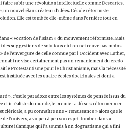
ui faire subir une révolution intellectuelle comme ‎Descartes,
, un nouvel élan créateur ‎d’idées. L’école réformiste
olution. Elle ‎est tombée elle-même dans l’ornière tout en
 dans « Vocation de l’Islam » du ‎mouvement réformiste. Mais
lui des ‎suggestions de solutions où l’on ne trouve pas moins
 » de l’envergure de celle connue par l’Occident avec Luther,
e Bennabi ne vise certainement pas un ‎remaniement du credo
it le ‎Protestantisme pour le Christianisme, mais la nécessité
est instituée avec les quatre écoles doctrinales et dont a
uré », c’est le paradoxe entre les ‎systèmes de pensée issus du
ée et ‎irréaliste du monde, le premier a dû se « réformer » en
et cléricale, a pu connaître une « renaissance » alors que le
e de l’univers, a vu peu à peu son esprit tomber ‎dans «
 culture islamique qui l’a soumis ‎à un dogmatisme qui a fini