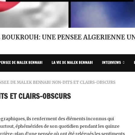
 BOUKROUH: UNE PENSEE ALGERIENNE UN
PENSEE DE MALEK BENNABI
LA VIE DE MALEK BENNABI
INTERVIEWS
NSEE DE MALEK BENNABI ‎:NON-DITS ET CLAIRS-OBSCURS
ITS ET CLAIRS-OBSCURS
graphiques, ils renferment des ‎éléments inconnus qui
 surtout, ‎éphémérides de son quotidien pendant les quinze
arrière-plan d’une pensée où ont été relégués les sentiments