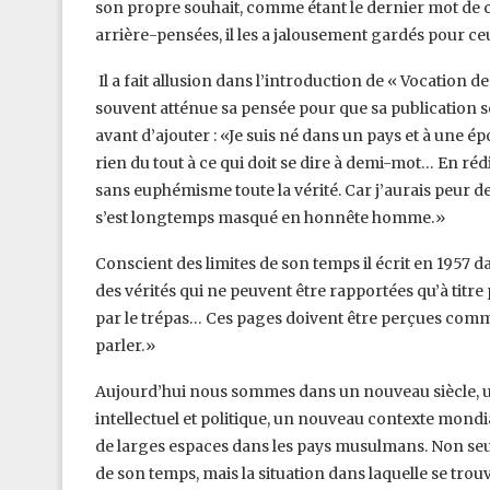
son propre souhait, comme étant le dernier ‎mot de ce
arrière-pensées, il les a ‎jalousement gardés pour ce
‎ Il a fait allusion dans l’introduction de « Vocation de
souvent atténue sa pensée pour que sa publication soit
avant d’ajouter : «Je suis né dans un pays et à une ‎
rien du tout à ce qui doit se dire ‎à demi-mot… En ré
sans ‎euphémisme toute la vérité. Car j’aurais peu
s’est longtemps masqué en honnête homme.»‎
Conscient des limites de son temps il écrit en 1957 da
des vérités qui ne peuvent être rapportées qu’à titre
par le trépas… Ces pages doivent être ‎perçues comme 
parler.» ‎
Aujourd’hui nous sommes dans un nouveau siècle, u
intellectuel et politique, un nouveau contexte mondia
de larges espaces dans les pays musulmans. Non ‎se
de son temps, mais la ‎situation dans laquelle se tr