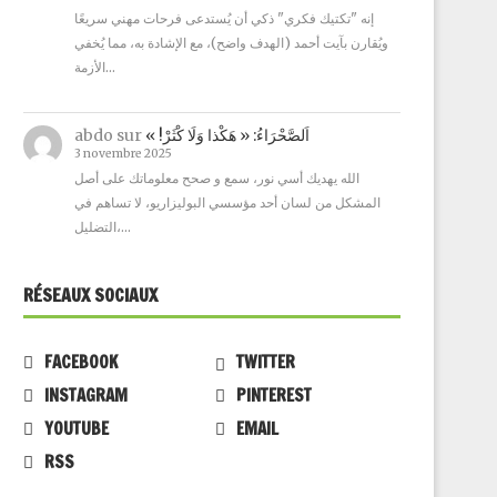
إنه "تكتيك فكري" ذكي أن يُستدعى فرحات مهني سريعًا
ويُقارن بآيت أحمد (الهدف واضح)، مع الإشادة به، مما يُخفي
الأزمة…
abdo
sur
« !اَلصَّحْرَاءُ: « هَكْذا وَلَا كْثَرْ
3 novembre 2025
الله يهديك أسي نور، سمع و صحح معلوماتك على أصل
المشكل من لسان أحد مؤسسي البوليزاريو، لا تساهم في
التضليل،…
RÉSEAUX SOCIAUX
FACEBOOK
TWITTER
INSTAGRAM
PINTEREST
YOUTUBE
EMAIL
RSS