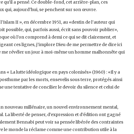
 qu’il a pensé. Ce double-fond, cet arrière-plan, ces
ux qui, aujourd’hui, se penchent sur son œuvre.‎
 l’Islam II », en décembre 1951, au ‎‎«destin de l’auteur qui
 possible, qui, ‎parfois aussi, écrit sans pouvoir publier»,
époque où l’on comprend à demi ce qui se dit clairement, et
digeant ces lignes, j’implore Dieu de me permettre de dire ici
r de me révéler un jour à moi-même un homme ‎malhonnête qui
ns « La lutte idéologique en pays ‎colonisés» (1960) : «Il y a
 posthume ‎par les morts, ensevelis sous terre, protégés ainsi
une tentative de concilier le devoir du silence et celui de
n nouveau millénaire, un nouvel ‎environnement mental,
l. La liberté de ‎penser, d’expression et d’édition ont gagné
ulement Bennabi peut voir sa pensée libérée des contraintes
ouve le monde la réclame comme une contribution utile à la