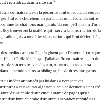
u’il reviendrait dans trente ans ? ‎
és à la connaissance de la postérité dont ‎on voulait le couper
en général et le ‎chercheur en particulier ont désormais entre
érés comme les chaînons manquants à la compréhension d’une
Ils y trouveront la matière qui a servi à la construction de ‎la
nspiration qui y a mené, les ‎observations qui l’ont déclenchée,
e.‎
des inédits, car c’est là qu’ils gisent ‎pour l’essentiel. Lorsque
j’étais ‎fébrile à l’idée que j’allais enfin connaître la part de
partie de son œuvre avait disparu, rumeur qui trouvait sa
dans la mention dans sa bibliographie de titres non ‎parus. ‎
s trois inédits annoncés par lui dans « ‎Perspectives
urritures » et « Le PAS ‎Algérien », seul ce dernier n’a pas été
u ‎faire, d’une étude d’une cinquantaine de pages qu’il a
artir d’un livre en arabe d’un auteur saoudien intitulé « Es-