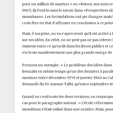
pour un million de martyrs » ou «Retour aux sources
1967), ils l’ont lu sans le savoir dans ‎‎«Perspectiv
musulman». Les ‎formulations ont pu changer mais le 
crois être en état d’affirmer en conclusion à ce point
Mais, ô surprise, on va s’apercevoir qu’il est arrivé
sur ses idées. En effet, on ne peut pas ne pas relever 
existent entre ce qu’on lit dans les livres publics et ‎
s’octroie manifestement ‎une plus grande marge de l
Prenons un exemple : « Le problème des idées dans l
Bennabi en même temps qu’un des derniers à paraître (
mouture entre décembre 1959 et janvier 1960 ‎au Cai
demande du Dr Ammar Talbi, ‎qu’entre septembre e
Quand on confronte les deux versions, on remarque
cas pour le paragraphe suivant : « L’école réformist
musulman s’était enlisé dans une ornière. ‎Mais, pour l