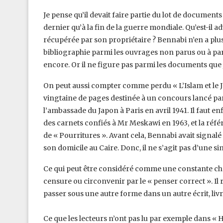
Je pense qu’il devait faire partie du lot de document
dernier qu’à la fin de la guerre mondiale. Qu’est-il ad
récupérée par son propriétaire ? Bennabi n’en a ‎plus 
bibliographie parmi les ouvrages ‎non parus ou à para
encore. Or il ne ‎figure pas parmi les documents que j’
On peut aussi compter comme perdu « L’Islam et le J
vingtaine de pages destinée à un concours lancé par
l’ambassade du Japon à Paris en avril 1941. Il ‎faut enf
des carnets confiés à ‎Mr Meskawi en 1963, et la réfé
de « Pourritures ». Avant cela, Bennabi avait signal
son domicile au Caire. Donc, il ne s’agit pas d’une si
Ce qui peut être considéré comme une constante chez B
censure ou circonvenir par le « penser correct ». Il re
passer sous une autre forme dans un autre écrit, livre
Ce que les lecteurs n’ont pas lu par exemple dans « 