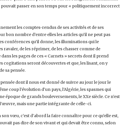
ui pouvait passer en son temps pour « politiquement ‎incorrect
ennement les comptes-rendus de ses ‎activités et de ses
ur bon nombre d’entre ‎elles les articles qu’il ne peut pas
es ‎conférences qu’il donne, les illuminations qui le
 les ravaler, de les réprimer, de les chasser comme de
e dans les pages de ces « Carnets » secrets dont il prend
es cogitations seront découvertes et que, les lisant, ‎on y
de sa pensée.‎
pensée dont il nous est donné de suivre ‎au jour le jour le
ême coup l’évolution ‎d’un pays, l’Algérie, les spasmes qui
ne ‎époque de grands bouleversements, le XXe siècle. Ce n’est
œuvre, mais une partie intégrante de celle-ci.‎
on vœu, c’est d’abord la faire ‎connaître pour ce qu’elle est,
uvait pas ‎dire de son vivant et qui devait être connu, selon