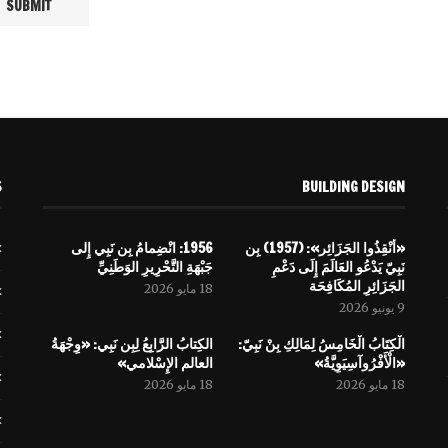
S
BUILDING DESIGN
«أَنْقِذُوا الجَزَائِر»: (1957) بِن
1956: انْضِمامُ بِن نَبِي إِلى
نَبِيّ يَدْعُو العَالَمَ إِلَى دَعْمِ
جَبْهَةِ التَّحْرِيرِ الوَطَنِيِّ
الجَزَائِرِ المُكَافِحَة
18 مايو 2026
9 يونيو 2026
الْكِتَابُ الْخَامِسُ لِمَالِكِ بِنْ نَبِيّ:
الكِتابُ الرَّابِعُ لِبِن نَبِي: «وِجْهَةُ
«الْأَفْرُوآسِيَوِيَّةُ»
العالم الإِسْلامي»
18 مايو 2026
18 مايو 2026