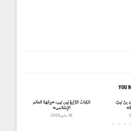
YOU M
ِ بِنْ نَبِيّ:
الكِتابُ الرَّابِعُ لِبِن نَبِي: «وِجْهَةُ العالم
الكِتابُ الث
َةُ»
الإِسْلامي»
18 مايو 2026