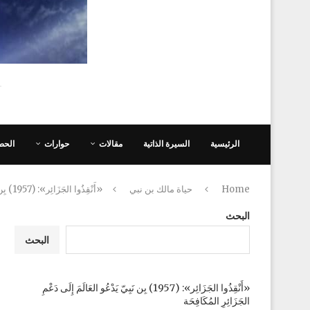
الرئيسية
السيرة الذاتية
مقالات
حوارات
الحص
Home
حياة مالك بن نبي
«أَنْقِذُوا الجَزَائِر»: (1957) بِن نَبِيّ يَدْعُو العَالَمَ إِلَى دَعْمِ الجَزَائِرِ المُكَافِحَة
البحث
البحث
«أَنْقِذُوا الجَزَائِر»: (1957) بِن نَبِيّ يَدْعُو العَالَمَ إِلَى دَعْمِ
الجَزَائِرِ المُكَافِحَة