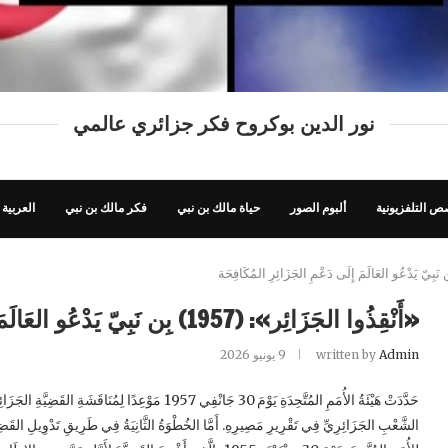
نور الدين بوكروح فكر جزائري عالمي
ص التلفزيونية
ألبوم الصور
حياة مالك بن نبي
فكر مالك بن نبي
العربية
«أَنْقِذُوا الجَزَائِر»: (1957) بِن نَبِيّ يَدْعُو العَالَمَ إِلَى دَعْمِ الجَزَائِرِ المُكَافِحَة
Admin
written by
9 يونيو 2026
حَدَّدَتْ هَيْئَةُ الأُمَمِ المُتَّحِدَةِ يَوْمَ 30 جَانْفِي 1957 مَو
الشَّعْبِ الجَزَائِرِيِّ فِي تَقْرِيرِ مَصِيرِهِ. أَمَّا الخُطْوَةُ الثَّانِيَةُ فِي طَرِيقِ تَدْوِيلِ القَضِيَّةِ