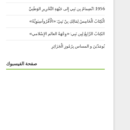
1956: انْضِمامُ بِن نَبِي إِلى جَبْهَةِ التَّحْرِيرِ الوَطَنِيِّ
الْكِتَابُ الْخَامِسُ لِمَالِكِ بِنْ نَبِيّ: «الْأَفْرُوآسِيَوِيَّةُ»
الكِتابُ الرَّابِعُ لِبِن نَبِي: «وِجْهَةُ العالم الإِسْلامي»
بُومَدْيَنَ و المساس بِرُمُوزِ الْجَزَائِرِ
صفحة الفيسبوك