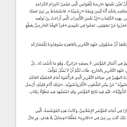
نْ تُعَيِّنَ نَفْسَهَا حَارِسَةً لِلْقَوَانِينِ الَّتِي تَضْمَنُ احْتِرَامَ الكَرَامَةِ
َ مَصَالِحِهِ بِحُجَّةِ أَنَّهُ لَيْسَ وَثِيقَةً «رَسْمِيَّةً». فَاسْتَشَاطَ بِن نَبِيّ غَضَبًا،
َارِجِيِّ، لَامِين دَبَّاغِين، بِهَذِهِ الكَلِمَاتِ:«إِنَّ نَفْسَ التَّأْثِيرَاتِ الَّتِي أَزَاحَتْ بِنْ بُولَعِيد
َا عَجَزُوا عَنْ تَصْفِيَتِي، نَجَحُوا فِي تَحْيِيدِي.»فَرَدَّ الوَفْدُ الخَارِجِيُّ بِقَطْعِ
بِن نَبِيّ يَعْتَقِدُ أَنَّ مَسْؤُولِي جَبْهَةِ التَّحْرِيرِ بِالقَاهِرَةِ سَيُوفِدُونَهُ لِلْمُشَارَكَةِ
رَغْمًا عَنْهُمْ فِي أَعْمَالِ المُؤْتَمَرِ، لَا بِصِفَتِهِ جَزَائِرِيًّا ـ وَهُوَ مَا تَأَسَّفَ لَهُ ـ بَلْ
جَبْهَةِ التَّحْرِيرِ بِالخَارِجِ، طَابَ لَكُمْ أَنْ لَا يُمَثِّلَ مُؤَلِّفُ
 المِهْنِيَّ فِي صِيَاغَةِ التَّقْرِيرِ الَّذِي قَرَأْتُمُوهُ أَمَامَ الجَمْعِيَّةِ العَامَّةِ
َوِيَّة” عَنْ مِنْبَرِ الشُّعُوبِ الأَفْرُوآسْيَوِيَّةِ…»وَبَعْدَ أَيَّامٍ قَلِيلَةٍ، أَرْسَلَ
ُوَلِيَّةُ»، قَيَّمَ فِيهِ نَتَائِجَ المُؤْتَمَرِ. وَقَدِ اسْتَشْهَدَ فِيهِ مُطَوَّلًا بِكِتَابِ
يّ مُسْتَشَارًا فِي أَمَانَةِ المُؤْتَمَرِ الإِسْلَامِيِّ. وَكَانَتْ هَذِهِ المُؤَسَّسَةُ، الَّتِي
َمَعَ ذَلِكَ كَتَبَ بِن نَبِيّ فِي «دَفَاتِرِهِ» مُعَلِّقًا:«وَسَائِلُ بِلَا هَدَفٍ، وَرِجَالٌ