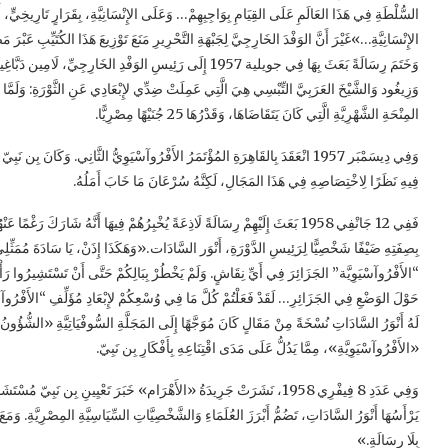
السُّلْطَةِ فِي هَذَا العَالَمِ عَلَى القِيَامِ بِوَاجِبِهِمْ… وَعَلَى الإِنْسَانِيَّةِ، بِقَرَارٍ تَارِيخِيٍّ، أَ
الإِنْسَانِيَّةِ…»غَيْرَ أَنَّ الوَفْدَ الخَارِجِيَّ لِجَبْهَةِ التَّحْرِيرِ مَنَعَ تَوْزِيعَ هَذَا الكُتَيِّبِ عَبْر
وَخَتَمَ رِسَالَةً بَعَثَ بِهَا فِي جويلية 1957 إِلَى رَئِيسِ الوَفْدِ الخ
وَزِيغُود وَالشَّيْخَ العَرَبِيَّ التِّبْسِي هِيَ الَّتِي عَمِلَتْ ضِدِّي لإِبْعَادِي عَنِ الثَّوْرَةِ: وَلَمّ
المِنْحَةِ الشَّهْرِيَّةِ الَّتِي كَانَ يَتَقَاضَاهَا، وَقَدْرُهَا 25 جُنَيْهًا مِصْرِيًّا.
وَفِي دِيسَمْبَر 1957 انْعَقَدَ بِالقَاهِرَةِ المُؤْتَمَرُ الأَفْرُوآسْيَوِيُّ الثَّانِي. وَكَانَ 
فِيهِ نَظَرًا لِاخْتِصَاصِهِ فِي هَذَا المَجَالِ، لَكِنَّهُ سُرْعَانَ مَا خَابَ أَمَلُهُ.
فَفِي 12 جَانْفِي 1958 بَعَثَ إِلَيْهِمْ رِسَالَةً لَاذِعَةً يُخْبِرُهُمْ فِيهَا أَنَّهُ شَارَكَ 
بِصِفَتِهِ ضَيْفًا شَخْصِيًّا لِرَئِيسِ الدَّوْرَةِ، أَنْوَر السَّادَات.«وَهَكَذَا إِذَنْ، يَا سَادَةَ مُمَثِّلِي 
“الأَفْرُوآسْيَوِيَّة” الجَزَائِرَ فِي أَيِّ نِقَاشٍ. وَلَمْ يَخْطُرْ بِبَالِكُمْ حَتَّى أَنْ تَسْتَشِيرُوا رَأْيَهُ
حَوْلَ الوَضْعِ فِي الجَزَائِرِ… لَقَدْ فَعَلْتُمْ كُلَّ مَا فِي وُسْعِكُمْ لإِبْعَادِ مُؤَلِّفِ “الأَفْرُوآسْي
لَهُ أَنْوَرُ السَّادَاتِ نُسْخَةً مِنْ مَقَالٍ كَانَ مُوَجَّهًا إِلَى المَجَلَّةِ السُّوفْيَاتِيَّةِ «الشُّؤُونُ الدّ
«الأَفْرُوآسْيَوِيَّةِ»، مِمَّا يَدُلُّ عَلَى مَدَى اقْتِنَاعِهِ بِأَفْكَارِ بِن نَبِيّ.
وَفِي عَدَدِ 8 فِيفْرِي 1958، نَشَرَتْ جَرِيدَةُ «الأَهْرَام» خَبَرَ تَعْيِينِ بِن نَبِ
يَرْأَسُهَا أَنْوَرُ السَّادَاتِ، تَضُمُّ أَبْرَزَ العُلَمَاءِ وَالشَّخْصِيَّاتِ السِّيَاسِيَّةِ المِصْرِيَّةِ. و
بِلَا رِسَالَةٍ.»