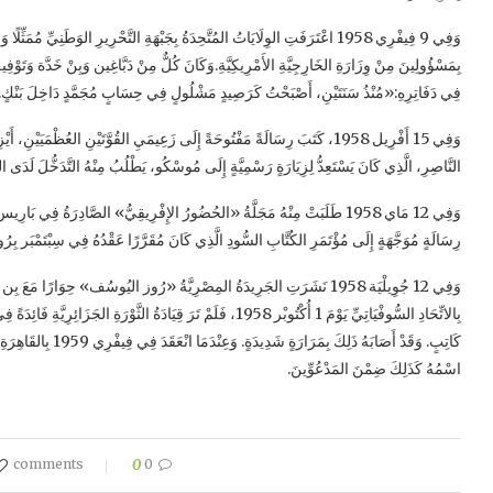
وَفِي 9 فِيفْرِي 1958 اعْتَرَفَتِ الوِلَايَاتُ المُتَّحِدَةُ بِجَبْهَةِ التَّحْرِيرِ الوَطَنِيِّ مُ
بِمَسْؤُولِينَ مِنْ وِزَارَةِ الخَارِجِيَّةِ الأَمْرِيكِيَّةِ.وَكَانَ كُلٌّ مِنْ دَبَّاغِين وَبِنْ خَدَّة وَتَوْفِيق
فِي دَفَاتِرِهِ:«مُنْذُ سَنَتَيْنِ، أَصْبَحْتُ كَرَصِيدٍ مَشْلُولٍ فِي حِسَابٍ مُجَمَّدٍ دَاخِلَ بَنْكٍ
النَّاصِرِ، الَّذِي كَانَ يَسْتَعِدُّ لِزِيَارَةٍ رَسْمِيَّةٍ إِلَى مُوسْكُو، يَطْلُبُ مِنْهُ التَّدَخُّلَ لَدَى الكْ
وَفِي 12 مَاي 1958 طَلَبَتْ مِنْهُ مَجَلَّةُ «الحُضُورُ الإِفْرِيقِيُّ» الصَّادِرَةُ فِي
رِسَالَةٍ مُوَجَّهَةٍ إِلَى مُؤْتَمَرِ الكُتَّابِ السُّودِ الَّذِي كَانَ مُقَرَّرًا عَقْدُهُ فِي سِبْتَمْبَر بِرُو
وَفِي 12 جُوِيلْيَة 1958 نَشَرَتِ الجَرِيدَةُ المِصْرِيَّةُ «رُوز اليُوسُف» حِوَارًا مَ
بِالاتِّحَادِ السُّوفْيَاتِيِّ يَوْمَ 1 أُكْتُوبْر 1958، فَلَمْ تَرَ قِيَادَةُ الثَّ
كَاتِبٍ. وَقَدْ أَصَابَهُ
اسْمُهُ كَذَلِكَ ضِمْنَ المَدْعُوِّينَ.
0
0 comments