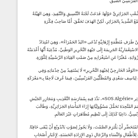
عْبِ الجَزَائِرِيِّ حَوْلَهَا. فَدَعَتْ لَجْنَةُ التَّنْسِيقِ وَالتَّنْفِيذِ، وَهِيَ الهَيْئَةُ
لقَمْعُ الشَّدِيدُ بِالجَزَائِرِ، لَكِنَّ الهَدَفَ تَحَقَّقَ. أَمَّا صَاحِبُ فِكْرَةِ
صِمَةِ مِنْ طَرَفِ مُنَظَّمَةٍ إِرْهَابِيَّةٍ تُدْعَى «اليَدُ الحَمْرَاءُ»، وَهِيَ امْتِدَادٌ
سْتِعْمَارِيَّةُ الجَرِيمَةَ إِلَى جَبْهَةِ التَّحْرِيرِ الوَطَنِيِّ، مُدَّعِيَةً أَنَّهَا أَعْدَمَتْهُ
ِيهَا مِنْ أَنَّ «الوَفْدَ الخَارِجِيَّ لِجَبْهَةِ التَّحْرِيرِ» لَا يَسْتَفِيدُ مِنْ خِدْمَاتِهِ.وَفِي
ِ لِيَاسِف سَعْدِي وَالمُظَلِّيِّينَ الفَرَنْسِيِّينَ، فِيمَا عُرِفَ لَاحِقًا بِـ«مَعْرَكَةِ
فَفِي جوان 1957، نَشَرَ بِالعَرَبِيَّةِ وَالفَرَنْسِيَّةِ وَالأَلْمَانِيَّةِ كُتَيِّبًا بِعُنْوَانِ أَنْقِذُوا الجَزَائِر «SOS Algérie»، نَدَّدَ فِيهِ بِمُمَارَسَةِ التَّعْذِيبِ وَمَجَازِرِ الجَيْشِ
مُتَّحِدَةَ تَحَمُّلَ مَسْؤُولِيَّاتِهَا إِزَاءَ المَأْسَاةِ الجَزَائِرِيَّةِ، وَطَالَبَ
فَرَنْسِيُّ، دَاعِيًا كَذَلِكَ إِلَى تَنْظِيمِ مُظَاهَرَاتٍ عَبْرَ العَالَمِ.
ِ المُتَحَضِّرِ أَنْ يَلْتَزِمَ الصَّمْتَ، وَلَا يَجُوزُ لِصَوْتِ بَانْدُونْغ أَنْ يَبْقَى خَافِتًا.
 لِلأَطْفَالِ وَالنِّسَاءِ وَالرِّجَالِ ذَوِي الإِرَادَةِ الحَسَنَةِ، لِإِجْبَارِ أَصْحَابِ