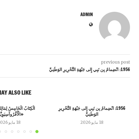
ADMIN
previous post
1956: انْضِمامُ بِن نَبِي إِلى جَبْهَةِ التَّحْرِيرِ الوَطَنِيِّ
AY ALSO LIKE
1956: انْضِمامُ بِن نَبِي إِلى جَبْهَةِ التَّحْرِيرِ
الْكِتَابُ الْخَامِسُ لِمَالِك
الوَطَنِيِّ
«الْأَفْرُوآسِيَوِيّ
18 مايو 2026
18 مايو 2026