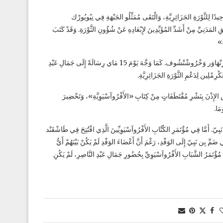
مَثِّلًا وَحِيدًا لِلثَّوْرَةِ الجَزَائِرِيَّةِ، وَالْتَقَى مُمَثِّلُو الجَبْهَةِ فِي نِيُويُورْك
ِ المَدَنِيِّ مِنْ أَشَدِّ المُؤَيِّدِينَ لإِبْعَادِهِ عَنْ شُؤُونِ الثَّوْرَةِ. وَقَدْ كَتَبَ
.»
وَفِي 15 أَفْرِيل 1958، كَتَبَ رِسَالَةً مَفْتُوحَةً إِلَى زَعِيمَيِ القُوَّتَيْنِ العُظْمَيَيْنِ، أَيْزِنْهَاوَر وَخْرُوشْتْشُوف. كَمَا وَجَّهَ يَوْمَ 15 مَاي رِسَالَةً إِلَى جَمَالِ عَبْدِ
رِمْلِين لِدَعْمِ الثَّوْرَةِ الجَزَائِرِيَّةِ.
 بَارِيس الإِذْنَ بِنَشْرِ مُقْتَطَفَاتٍ مِنْ كِتَابِ «الأَفْرُوآسْيَوِيَّةِ»، وَتَحْضِيرَ
مَا.
عَ بِن نَبِيّ. أَمَّا فِي مُؤْتَمَرِ الكُتَّابِ الأَفْرُوآسْيَوِيِّينَ الَّذِي افْتُتِحَ فِي طَاشْقَنْد
وْرَةِ الجَزَائِرِيَّةِ فَائِدَةً فِي ضَمِّ بِن نَبِيّ إِلَى الوَفْدِ، رَغْمَ أَنَّ أَعْضَاءَ الوَفْدِ لَمْ يَكُنْ بَيْنَهُمْ أَيُّ
 ذَلِكَ بِمَرَارَةٍ شَدِيدَةٍ. وَعِنْدَمَا انْعَقَدَ فِي فِيفْرِي 1959 بِالقَاهِرَةِ مُؤْتَمَرُ الشَّبَابِ الأَفْرُوآسْيَوِيِّ بِحُضُورِ جَمَالِ عَبْدِ النَّاصِرِ، لَمْ يَكُنِ