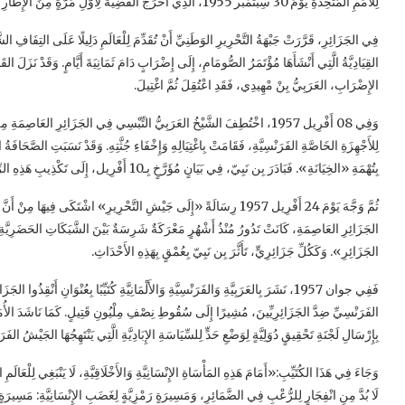
لِلأُمَمِ المُتَّحِدَةِ يَوْمَ 30 سِبْتَمْبَر 1955، الَّذِي أَخْرَجَ القَضِيَّةَ لِأَوَّلِ مَرَّةٍ مِنَ الإِطَارِ الفَرَنْسِيِّ الضَّيّق.
فِي الجَزَائِرِ، قَرَّرَتْ جَبْهَةُ التَّحْرِيرِ الوَطَنِيِّ أَنْ تُقَدِّمَ لِلْعَالَمِ دَلِيلًا عَلَى التِفَافِ الشَّ
القِيَادِيَّةُ الَّتِي أَنْشَأَهَا مُؤْتَمَرُ الصُّومَامِ، إِلَى إِضْرَابٍ دَامَ ثَمَانِيَةَ أَيَّامٍ. وَقَدْ نَزَلَ ا
الإِضْرَابِ، العَرَبِيُّ بِنْ مْهِيدِي، فَقَدِ اعْتُقِلَ ثُمَّ اغْتِيلَ.
وَفِي 08 أَفْرِيل 1957، اخْتُطِفَ الشَّيْخُ العَرَبِيُّ التِّبْسِي فِي الجَزَائِرِ العَا
لِلأَجْهِزَةِ الخَاصَّةِ الفَرَنْسِيَّةِ، فَقَامَتْ بِاغْتِيَالِهِ وَإِخْفَاءِ جُثَّتِهِ. وَقَدْ نَسَبَتِ الصَّحَافَةُ الا
بِتُهْمَةِ «الخِيَانَةِ». فَبَادَرَ بِن نَبِيّ، فِي بَيَانٍ مُؤَرَّخٍ بِـ10 أَفْرِيل، إِلَى تَكْذِيبِ هَذِهِ الرِّوَايَةِ، مُعَبِّرًا عَنِ اسْتِغْرَابِهِ مِنْ صَمْتِ القِيَادَةِ الرَّسْمِيَّةِ لِلثَّوْرَةِ.
ثُمَّ وَجَّهَ يَوْمَ 24 أَفْرِيل 1957 رِسَالَةً «إِلَى جَيْشِ التَّحْرِيرِ» اشْتَكَى ف
الجَزَائِرِ العَاصِمَةِ، كَانَتْ تَدُورُ مُنْذُ أَشْهُرٍ مَعْرَكَةٌ شَرِسَةٌ بَيْنَ الشَّبَكَاتِ الحَضَرِيَّة
الجَزَائِرِ». وَكَكُلِّ جَزَائِرِيٍّ، تَأَثَّرَ بِن نَبِيّ بِعُمْقٍ بِهَذِهِ الأَحْدَاثِ.
الفَرَنْسِيِّ ضِدَّ الجَزَائِرِيِّينَ، مُشِيرًا إِلَى سُقُوطِ نِصْفِ مِلْيُونِ قَتِيلٍ. كَمَا نَاشَدَ الأُمَمَ ال
بِإِرْسَالِ لَجْنَةِ تَحْقِيقٍ دُوَلِيَّةٍ لِوَضْعِ حَدٍّ لِلسِّيَاسَةِ الإِبَادِيَّةِ الَّتِي يَنْتَهِجُهَا الجَيْشُ ال
وَجَاءَ فِي هَذَا الكُتَيِّبِ:«أَمَامَ هَذِهِ المَأْسَاةِ الإِنْسَانِيَّةِ وَالأَخْلَاقِيَّةِ، لَا يَنْبَغِي لِلْعَالَم
لَا بُدَّ مِنِ انْفِجَارٍ لِلرُّعْبِ فِي الضَّمَائِرِ، وَمَسِيرَةٍ رَمْزِيَّةٍ لِغَضَبِ الإِنْسَانِيَّةِ: مَسِيرَةٍ