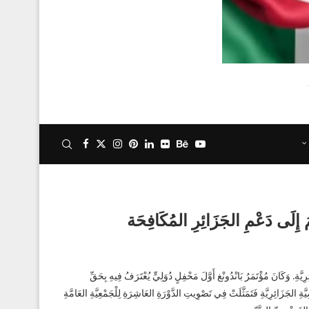
ْعِدًا لِمُنَاقَشَةِ القَضِيَّةِ الجَزَائِرِيَّةِ. وَكَانَ مُؤْتَمَرُ بَانْدُونْغ أَوَّلَ مَحْفِلٍ دُوَلِيٍّ يُعْتَرَفُ فِيهِ بِحَقِّ
 الجَزَائِرِيَّةِ فَتَمَثَّلَتْ فِي تَصْوِيتِ الدَّوْرَةِ العَاشِرَةِ لِلْجَمْعِيَّةِ العَامَّةِ