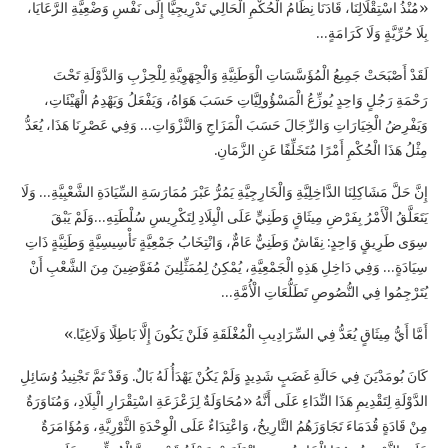
«مُنْذُ اسْتِقْلَالِنَا، قَادَنَا نِظَامُ الْحُكْمِ الْحَالِي تَدْرِيجِيًّا إِلَى نَفْسِ وَضْعِيَّةِ الرَّعَايَا،
بِلَا حُرِّيَّةٍ وَلَا كَرَامَةٍ…
لَقَدْ أَصْبَحَتْ جَمِيعُ الْمُؤَسَّسَاتِ الْوَطَنِيَّةِ وَالْجِهَوِيَّةِ لِلْحِزْبِ وَالدَّوْلَةِ تَحْتَ
رَحْمَةِ رَجُلٍ وَاحِدٍ يُوزِّعُ الْمَسْؤُولِيَّاتِ حَسَبَ هَوَاهُ، وَيَفْعَلُ وَيَهْدِمُ الْهَيْئَاتِ،
وَيَفْرِضُ الْخِيَارَاتِ وَالرِّجَالَ حَسَبَ الْمَزَاجِ وَالنَّزْوَاتِ… وَفِي عَصْرِنَا هَذَا، يُعَدُّ
مِثْلُ هَذَا الْحُكْمِ أَمْرًا مُتَخَلِّفًا عَنِ الزَّمَانِ.
إِنَّ حَلَّ مَشَاكِلِنَا الدَّاخِلِيَّةِ وَالْخَارِجِيَّةِ يَمُرُّ عَبْرَ مُمَارَسَةِ السِّيَادَةِ الشَّعْبِيَّةِ… وَلَا
يَتَعَلَّقُ الْأَمْرُ بِفَرْضِ مِيثَاقٍ وَطَنِيٍّ عَلَى الْبِلَادِ لِتَكْرِيسِ سُلْطَتِهِ…وَلَمْ يَبْقَ
سِوَى طَرِيقٍ وَاحِدٍ: نِقَاشٌ وَطَنِيٌّ عَامٌّ، وَانْتِخَابُ جَمْعِيَّةٍ تَأْسِيسِيَّةٍ وَطَنِيَّةٍ ذَاتِ
سِيَادَةٍ… وَفِي دَاخِلِ هَذِهِ الْجَمْعِيَّةِ، يُمْكِنُ لِمُمَثِّلِينَ مُفَوَّضِينَ مِنَ الشَّعْبِ أَنْ
يُتَرْجِمُوا فِي النُّصُوصِ تَطَلُّعَاتِ الْأُمَّةِ…
أَمَّا أَيُّ مِيثَاقٍ يُعَدُّ فِي السِّرَادِيبِ الْمُغْلَقَةِ فَلَنْ يَكُونَ إِلَّا بَاطِلًا وَلَاغِيًا.»
كَانَ بُومَدْيَنَ فِي حَالَةِ غَضَبٍ شَدِيدٍ وَلَمْ يَكُنْ يَهْدَأُ لَهُ بَالٌ. وَقَدْ تَمَّ تَجْنِيدُ وُسَائِلِ
الدَّوْلَةِ لِتَقْدِيمِ هَذَا النِّدَاءِ عَلَى أَنَّهُ «مُحَاوَلَةٌ لِزَعْزَعَةِ اسْتِقْرَارِ الْبِلَادِ، وَمُنَاوَرَةٌ
مِنْ قَادَةٍ قُدَمَاءَ تَجَاوَزَهُمُ التَّارِيخُ، وَاعْتِدَاءٌ عَلَى الْوِحْدَةِ الثَّوْرِيَّةِ، وَمُؤَامَرَةٌ