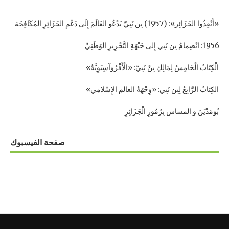
«أَنْقِذُوا الجَزَائِر»: (1957) بِن نَبِيّ يَدْعُو العَالَمَ إِلَى دَعْمِ الجَزَائِرِ المُكَافِحَة
1956: انْضِمامُ بِن نَبِي إِلى جَبْهَةِ التَّحْرِيرِ الوَطَنِيِّ
الْكِتَابُ الْخَامِسُ لِمَالِكِ بِنْ نَبِيّ: «الْأَفْرُوآسِيَوِيَّةُ»
الكِتابُ الرَّابِعُ لِبِن نَبِي: «وِجْهَةُ العالم الإِسْلامي»
بُومَدْيَنَ و المساس بِرُمُوزِ الْجَزَائِرِ
صفحة الفيسبوك