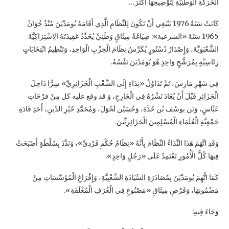
الْحَرَكَةِ الْوَطَنِيَّةِ لِتَوْضِيحِهَا أَكْثَرَ…
كَانَتْ سَنَةُ 1976 يَنْبَغِي أَنْ تَكُونَ لِلنِّظَامِ الَّذِي أَقَامَهُ بُومَدْيَنَ مُنْذُ جُوَانْ
1965 سَنَةَ «الشرعية»: صِيَاغَةُ مِيثَاقٍ وَطَنِيٍّ يُحَدِّدُ عَقِيدَتَهُ الِاشْتِرَاكِيَّةَ
الشَّعْبَوِيَّةَ، وَإِصْدَارُ دُسْتُورٍ يُكَرِّسُ نِظَامَ الْحِزْبِ الْوَاحِدِ، وَتَنْظِيمُ انْتِخَابَاتٍ
رِئَاسِيَّةٍ بِمُرَشَّحٍ وَاحِدٍ هُوَ بُومَدْيَنَ نَفْسُهُ.
فِي شَهْرِ مَارِسَ، تَمَّ تَدَاوُلُ «نِدَاءِ إِلَى الشَّعْبِ الْجَزَائِرِيِّ» سِرًّا دَاخِلَ
الْجَزَائِرِ قَبْلَ أَنْ يُعَادَ نَشْرُهُ فِي الْخَارِجِ، وَ قد وقع عليه كل مِنْ فرْحَاتِ
عَبَّاسٍ، وَبَن يوسُف بْن خَدَّةَ، وَحُسَيْن لَحْوَلَ، وَمُحَمَّدِ خَيْرِ الدِّينِ، أَحَدِ قَادَةِ
جَمْعِيَّةِ الْعُلَمَاءِ الْمُسْلِمِينَ الْجَزَائِرِيِّينَ.
وَقَدِ اتَّهَمَ هَذَا النِّدَاءُ النِّظَامَ بِأَنَّهُ «نِظَامُ حُكْمٍ فَرْدِيٍّ»، وَنَدَّدَ بِسُلْطَةٍ أَصْبَحَتْ
فِيهَا كُلُّ الْأُمُورِ تَعْتَمِدُ عَلَى «رَجُلٍ وَاحِدٍ».
كَمَا اتُّهِمَ بُومَدْيَنَ بِمُصَادَرَةِ السِّيَادَةِ الشَّعْبِيَّةِ، وَإِفْرَاغِ الْمُؤَسَّسَاتِ مِنْ
مَضْمُونِهَا، وَفَرْضِ مِيثَاقٍ «مَصْنُوعٍ فِي الْغُرَفِ الْمُغْلَقَةِ».
وَجَاءَ فِيهِ: