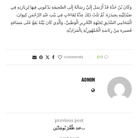
وَكَانَ بْنُ خَدَّةَ قَدْ أَرْسَلَ إِلَيَّ رِسَالَةً إِلَى الصَّحِيفَةِ يَدْعُونِي فِيهَا لِزِيَارَتِهِ فِي
صَيْدَلِيَّتِهِ بِحِيدَرَةَ. ثُمَّ تَلَتْ ذَلِكَ عِدَّةُ لِقَاءَاتٍ فِي بَيْتِ عَبْدِ الرَّحْمَنِ كِيوَانَ،
الْمُحَامِي السَّابِقِ لِجَبْهَةِ التَّحْرِيرِ الْوَطَنِيِّ، وَالَّذِي كَانَ بَيْتُهُ يَقَعُ عَلَى مَسَافَةٍ
قَصيرة مِنْ رِئَاسَةِ الْجُمْهُورِيَّةِ بِالْمَرَادِيَّةِ.
0
0 comments
ADMIN
previous post
…عند ظُفْرَ بُومَدْيَن