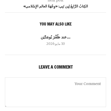
next post
الكِتابُ الرَّابِعُ لِبِن نَبِي: «وِجْهَةُ العالم الإِسْلامي»
YOU MAY ALSO LIKE
…عند ظُفْرَ بُومَدْيَن
10 مايو 2026
LEAVE A COMMENT