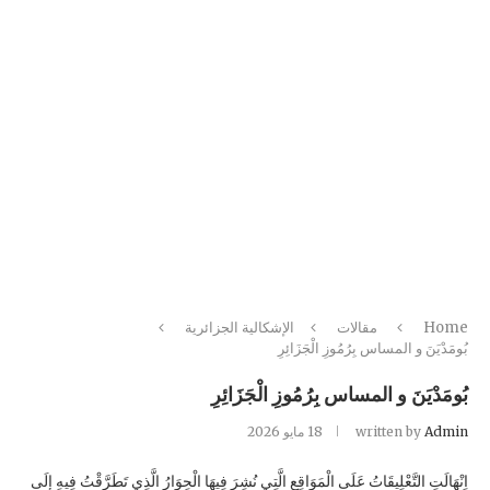
Home
مقالات
الإشكالية الجزائرية
بُومَدْيَنَ و المساس بِرُمُوزِ الْجَزَائِرِ
بُومَدْيَنَ و المساس بِرُمُوزِ الْجَزَائِرِ
Admin
written by
18 مايو 2026
اِنْهَالَتِ التَّعْلِيقَاتُ عَلَى الْمَوَاقِعِ الَّتِي نُشِرَ فِيهَا الْحِوَارُ الَّذِي تَطَرَّقْتُ فِيهِ إِلَى