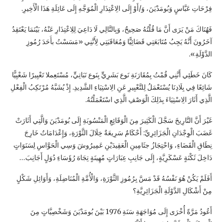
فِرْحَاتِ عَبَّاسٍ وَبُومَدْيَنَ، وَ/أَوْ إِلَى الِاعْتِذَارِ الْمُوَجَّهِ إِلَى عَائِلَةِ هَذَا الْأَخِيرِ.
فَهُنَاكَ مَنْ يَرَى أَنَّ مَا قُلْتُهُ صَحِيحٌ، وَبِالتَّالِي لَا دَاعِيَ لِلِاعْتِذَارِ عَنْهُ، بَيْنَمَا يَعْتَقِدُ
آخَرُونَ أَنَّهُ يَجِبُ مُتَابَعَتِي قَضَائِيًّا وَمُعَاقَبَتِي لِأَنَّنِي «مَسَسْتُ بأَحَدَ رُمُوزِ
الدَّوْلَةِ».
كَانَ خَطَئِي أَنَّنِي قُمْتُ بِمُقَارَنَةِ نَوع بَشَرِيٍّ بِنَوع نَبَاتِيٍّ، مُسْتَعِملا تَعْبِيرًا شَعْبِيًّا
شَائِعًا فِي بِلَادِنَا يُسْتَعْمَلُ لِلتَّعْبِيرِ عَنِ الِاسْتِيَاءِ الشَّدِيدِ. إِذْ يُشَبَّهُ مُرْتَكِبُ الْفِعْلِ
الَّذِي أَثَارَ الِاسْتِيَاءَ بِذَلِكَ الْوَصْفِ الَّذِي اسْتَعْمَلْتُهُ.
غَيْرَ أَنَّ التَّارِيخَ سَجَّلَ الْكَثِيرَ مِنَ الْوَقَائِعِ الْمَنْسُوبَةِ إِلَى بُومَدْيَنَ وَالَّتِي أَثَارَتْ
غَضَبَ الْوِجْدَانِ الْجَزَائِرِيِّ: أَحْكَامٌ سَرِيعَةٌ خِلَالَ الثَّوْرَةِ، وَإِعْدَامَاتٌ خَارِجَ
نِطَاقِ الْقَضَاءِ، وَاحْتِجَازُ جثَامِينِ الْعَقِيدَيْنِ عَمِيرُوشَ وَسِي الْحَوَّاسِ لِسَنَوَاتٍ
دَاخِلَ ثَكْنَةٍ عَسْكَرِيَّةٍ، إِلَى جَانِبِ عِبَارَاتٍ مُهِينَةٍ تِجَاهَ رُؤَسَاءِ دُوَلٍ أَجَانِبَ…
أَفَلَمْ يَكُنْ هُوَ نَفْسُهُ قَدْ مَسَّ بِرُمُوزِ الثَّوْرَةِ، وَالْأُمَّةِ الْمُنَاضِلَةِ، وَأَوَائِلِ شَكْلٍ
مِنْ أَشْكَالِ الدَّوْلَةِ الْجَزَائِرِيَّةِ؟
أَعُودُ مَرَّةً أُخْرَى إِلَى مُوَاجَهَةِ سَنَةِ 1976 بَيْنَ بُومَدْيَنَ وَشَخْصِيَّاتٍ مِنَ