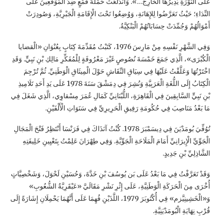
عَلَى الثَّوْرَةِ يُدِيرُهَا الْخَارِجُ…». وَانْدَلَعَتْ حَمْلَةُ قَمْعٍ ضِدَّ الْمُوَقِّعِينَ عَلَى
النِّدَاءِ؛ حَيْثُ تَعَرَّضُوا لِلإِهَانَةِ، وَوُضِعُوا تَحْتَ الْإِقَامَةِ الْجَبْرِيَّةِ، وَصُودِرَتْ
أَمْوَالُهُمْ وَجُمِّدَتْ حِسَابَاتُهُمْ الْبَنْكِيَّةُ.
وَفِي الشَّهْرِ نَفْسِهِ مِنْ مَارِسَ 1976، كَتَبْتُ مُقَدِّمَةَ كِتَابٍ بِعُنْوَانِ «الْقضايا
الْكُبْرَى»، الَّذِي جَمَعَ خَمْسَةَ نُصُوصٍ غَيْرَ مَعْرُوفَةٍ لِلْمُفَكِّرِ مَالِكِ بْنِ نَبِيٍّ. وَقَدِ
اخْتَرْتُهَا وَعَلَّقْتُ عَلَيْهَا فِي سِيَاقِ النِّقَاشِ حَوْلَ الْمِيثَاقِ الْوَطَنِيِّ. ثُمَّ تُرْجِمَ
الْكِتَابُ إِلَى اللُّغَةِ الْعَرَبِيَّةِ وَنُشِرَ فِي دِمَشْقَ سَنَةَ 1978 عَلَى يَدِ أَحَدِ تَلَامِيذِ
بْنِ نَبِيٍّ السَّابِقِينَ فِي الْقَاهِرَةِ، اللُّبْنَانِيِّ كَمَالِ عُمَرَ مِسْقاوِي، الَّذِي شَغَلَ فِي
مَا بَعْدُ مَنَاصِبَ فِي حُكُومَةِ رَفِيقِ الْحَرِيرِيِّ فِي سَنَوَاتِ الْأَلْفَيْنِ.
تُوُفِّيَ بُومَدْيَنَ فِي دِيسَمْبَرَ 1978. كُنْتُ آنَذَاكَ فِي فَرَنْسَا أَنْتَظِرُ فَتْحَ الْمَجَالِ
الْجَوِّيِّ الْإِيرَانِيِّ أَمَامَ الْمَلَاحَةِ الْجَوِّيَّةِ. وَفِي طِهْرَانَ عَلِمْتُ بِتَعْيِينِ خَلِيفَتِهِ
الشَّاذِلِيِّ بْنِ جَدِيدٍ.
وَقَدْ تَعَرَّفْتُ فِي مَا بَعْدُ عَلَى بَن يُوسُفَ بْنِ خَدَّةَ، وَحُسَيْنِ لَحْوَلَ، وَشَخْصِيَّاتٍ
أُخْرَى مِنَ الْحَرَكَةِ الْوَطَنِيَّةِ، عَلَى إِثْرِ نَشْرِ مَقَالَيَّ «عَبْقَرِيَّةُ الشُّعُوبِ»
وَ«الْخَشِينِيَّزم» فِي أُكْتُوبَرَ 1979، اللَّذَيْنِ فُهِمَا عَلَى أَنَّهُمَا يَحْمِلَانِ إِشَارَةً إِلَى
قُرْبِ نِهَايَةِ الْبُومَدْيَنِيَّةِ.