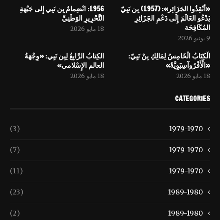
«أَنْقِذُوا الجَزَائِر»: (1957) بِن نَبِيّ
1956: انْضِمامُ بِن نَبِي إِلى جَبْهَةِ
يَدْعُو العَالَمَ إِلَى دَعْمِ الجَزَائِرِ
التَّحْرِيرِ الوَطَنِيِّ
المُكَافِحَة
18 مايو 2026
9 يونيو 2026
الْكِتَابُ الْخَامِسُ لِمَالِكِ بِنْ نَبِيّ:
الكِتابُ الرَّابِعُ لِبِن نَبِي: «وِجْهَةُ
«الْأَفْرُوآسِيَوِيَّةُ»
العالم الإِسْلامي»
18 مايو 2026
18 مايو 2026
CATEGORIES
(3)
1979-1970
(7)
1979-1970
(11)
1979-1970
(23)
1989-1980
(2)
1989-1980