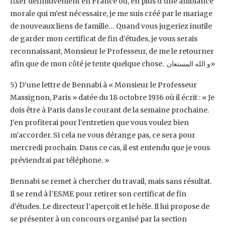
fixer définitivement en France où, en plus d’une ambiance
morale qui m’est ‎nécessaire, je me suis créé par le mariage
de nouveaux liens de famille… Quand vous ‎jugeriez inutile
de garder mon certificat de fin d’études, je vous serais
reconnaissant, ‎Monsieur le Professeur, de me le retourner
afin que de mon côté je tente quelque chose. ‎و ‏الله المستعان ‏‎»‎
‎5) D’une lettre de Bennabi à « Monsieur le Professeur
Massignon, Paris » datée du 18 ‎octobre 1936 où il écrit : « Je
dois être à Paris dans le courant de la semaine prochaine.
J’en ‎profiterai pour l’entretien que vous voulez bien
m’accorder. Si cela ne vous dérange pas, ce ‎sera pour
mercredi prochain. Dans ce cas, il est entendu que je vous
préviendrai par ‎téléphone. »‎
Bennabi se remet à chercher du travail, mais sans résultat.
Il se rend à l’ESME pour retirer ‎son certificat de fin
d’études. Le directeur l’aperçoit et le hèle. Il lui propose de
se présenter ‎à un concours organisé par la section