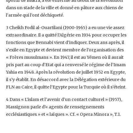
sportif de Biskra, a été enfermé au début de la Révolution
‎dans un stade de la ville et donné en pâture aux chiens de
l’armée qui l’ont déchiqueté. ‎
‎3 Cheikh Fodil al-Ouartilani (1900-1965) a eu une vie assez
extraordinaire. Il a quitté l’Algérie en 1934 pour ‎occuper les
fonctions que Bennabi vient d’indiquer. Deux ans après, il
s’exile en Egypte et devient membre de ‎l’organisation des
« Frères musulmans ». En 1947, il est au Yémen où il aurait
pris part au coup d’Etat qui a ‎renversé le régime de l’Imam
Yahia en 1948. Après la révolution de juillet 1952 en Egypte,
il s’y établit. En ‎désaccord avec la Délégation extérieure du
FLN au Caire, il quitte l’Egypte pour la Turquie où il s’éteint. ‎
‎4 Dans « L’islam et l’avenir d’un contact culturel » (1957),
Massignon parle d’« agents de renseignements
‎ecclésiastiques » et « laïques ». Cf. « Opera Minora », T.1. ‎