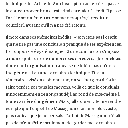
technique de l’Artillerie. Son inscription acceptée, il ‎passe
le concours avec brio et est admis premier à l’écrit. Il passe
l’oral le soir même. Deux ‎semaines après, il reçoit un
courrier l’avisant qu’il n’a pas été retenu. ‎
Il note dans ses Mémoires inédits : « Je n’étais pas l’esprit
qui ne tire pas une conclusion ‎pratique de ses expériences.
J’ai toujours été systématique. Et une conclusion s’imposa
à ‎mon esprit, forte de nombreuses épreuves… Je concluais
donc que l’organisation française ‎ne tolère pas qu’un «
Indigène » ait eu une formation technique. Et si un
téméraire avisé en ‎a obtenu une, on se chargera de la lui
faire perdre par tous les moyens. Voilà ce que je ‎concluais
innocemment en renonçant déjà au fond de moi-même à
toute carrière ‎d’ingénieur. Mais j’allais bien vite me rendre
compte que l’objectif de Massignon était bien ‎plus vaste,
plus radical que je ne pensais…Le but de Massignon n’était
pas de m’empêcher ‎seulement de garder ma formation