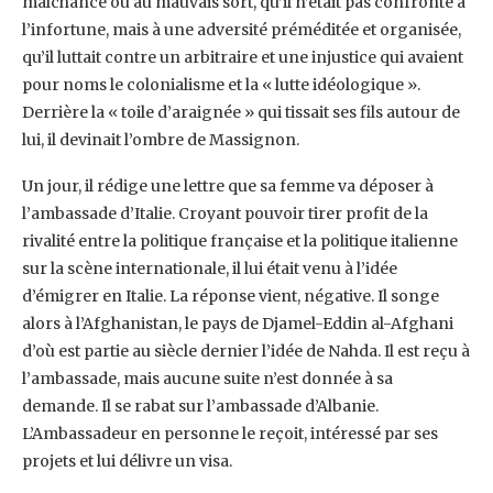
‎malchance ou au mauvais sort, qu’il n’était pas confronté à
l’infortune, mais à une adversité ‎préméditée et organisée,
qu’il luttait contre un arbitraire et une injustice qui avaient
pour ‎noms le colonialisme et la « lutte idéologique ».
Derrière la « toile d’araignée » qui tissait ‎ses fils autour de
lui, il devinait l’ombre de Massignon. ‎
Un jour, il rédige une lettre que sa femme va déposer à
l’ambassade d’Italie. Croyant ‎pouvoir tirer profit de la
rivalité entre la politique française et la politique italienne
sur la ‎scène internationale, il lui était venu à l’idée
d’émigrer en Italie. La réponse vient, négative. ‎Il songe
alors à l’Afghanistan, le pays de Djamel-Eddin al-Afghani
d’où est partie au siècle ‎dernier l’idée de Nahda. Il est reçu à
l’ambassade, mais aucune suite n’est donnée à sa
‎demande. Il se rabat sur l’ambassade d’Albanie.
L’Ambassadeur en personne le reçoit, ‎intéressé par ses
projets et lui délivre un visa. ‎