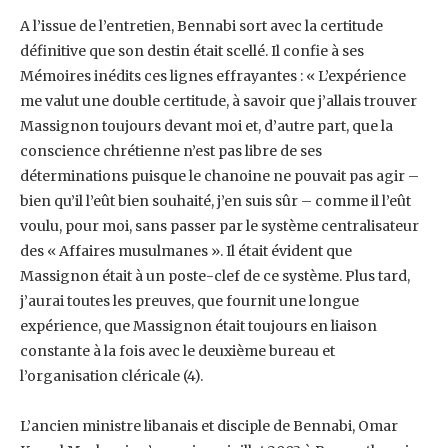
A l’issue de l’entretien, Bennabi sort avec la certitude
définitive que son destin était scellé. Il ‎confie à ses
Mémoires inédits ces lignes effrayantes : « L’expérience
me valut une double ‎certitude, à savoir que j’allais trouver
Massignon toujours devant moi et, d’autre part, que la
‎conscience chrétienne n’est pas libre de ses
déterminations puisque le chanoine ne pouvait ‎pas agir –
bien qu’il l’eût bien souhaité, j’en suis sûr – comme il l’eût
voulu, pour moi, sans ‎passer par le système centralisateur
des « Affaires musulmanes ». Il était évident que
‎Massignon était à un poste-clef de ce système. Plus tard,
j’aurai toutes les preuves, que ‎fournit une longue
expérience, que Massignon était toujours en liaison
constante à la fois ‎avec le deuxième bureau et
l’organisation cléricale (4).‎
‎ ‎
L’ancien ministre libanais et disciple de Bennabi, Omar