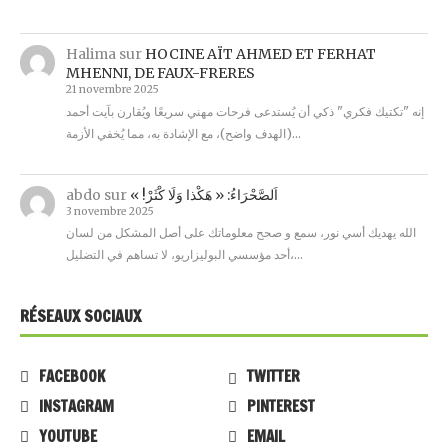
Halima
sur
HOCINE AÏT AHMED ET FERHAT
MHENNI, DE FAUX-FRERES
21 novembre 2025
إنه "تكتيك فكري" ذكي أن يُستدعى فرحات مهني سريعًا ويُقارن بآيت أحمد
(الهدف واضح)، مع الإشادة به، مما يُخفي الأزمة…
abdo
sur
« !اَلصَّحْرَاءُ: « هَكْذا وَلَا كْثَرْ
3 novembre 2025
الله يهديك أسي نور، سمع و صحح معلوماتك على أصل المشكل من لسان
أحد مؤسسي البوليزاريو، لا تساهم في التضليل،…
RÉSEAUX SOCIAUX
FACEBOOK
TWITTER
INSTAGRAM
PINTEREST
YOUTUBE
EMAIL