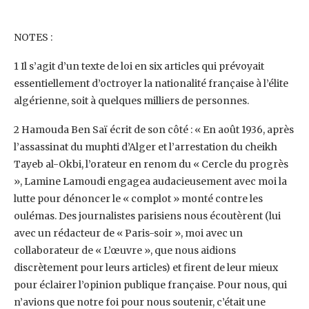
‎ ‎
NOTES : ‎
‎1 Il s’agit d’un texte de loi en six articles qui prévoyait
essentiellement d’octroyer la nationalité française à l’élite
‎algérienne, soit à quelques milliers de personnes. ‎
‎2 Hamouda Ben Saï écrit de son côté : « En août 1936, après
l’assassinat du muphti d’Alger et l’arrestation du ‎cheikh
Tayeb al-Okbi, l’orateur en renom du « Cercle du progrès
», Lamine Lamoudi engagea audacieusement ‎avec moi la
lutte pour dénoncer le « complot » monté contre les
oulémas. Des journalistes parisiens nous ‎écoutèrent (lui
avec un rédacteur de « Paris-soir », moi avec un
collaborateur de « L’œuvre », que nous aidions
‎discrètement pour leurs articles) et firent de leur mieux
pour éclairer l’opinion publique française. Pour nous, qui
‎n’avions que notre foi pour nous soutenir, c’était une