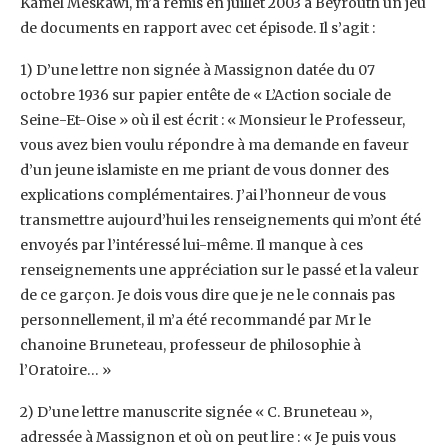
Kamel Meskawi, m’a remis en juillet ‎‎2003 à Beyrouth un jeu
de documents en rapport avec cet épisode. Il s’agit : ‎
‎1) D’une lettre non signée à Massignon datée du 07
octobre 1936 sur papier entête de ‎‎« L’Action sociale de
Seine-Et-Oise » où il est écrit : « Monsieur le Professeur,
vous avez bien ‎voulu répondre à ma demande en faveur
d’un jeune islamiste en me priant de vous donner ‎des
explications complémentaires. J’ai l’honneur de vous
transmettre aujourd’hui les ‎renseignements qui m’ont été
envoyés par l’intéressé lui-même. Il manque à ces
‎renseignements une appréciation sur le passé et la valeur
de ce garçon. Je dois vous dire ‎que je ne le connais pas
personnellement, il m’a été recommandé par Mr le
chanoine ‎Bruneteau, professeur de philosophie à
l’Oratoire… »‎
‎2) D’une lettre manuscrite signée « C. Bruneteau »,
adressée à Massignon et où on peut ‎lire : « Je puis vous