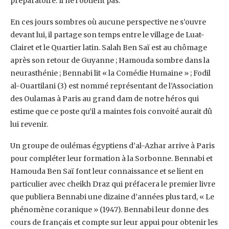
préparatoire. Il ne l’obtient pas. ‎
En ces jours sombres où aucune perspective ne s’ouvre
devant lui, il partage son temps entre ‎le village de Luat-
Clairet et le Quartier latin. Salah Ben Saï est au chômage
après son retour ‎de Guyanne ; Hamouda sombre dans la
neurasthénie ; Bennabi lit « la Comédie Humaine » ; ‎Fodil
al-Ouartilani (3) est nommé représentant de l’Association
des Oulamas à Paris au ‎grand dam de notre héros qui
estime que ce poste qu’il a maintes fois convoité aurait dû
lui ‎revenir.‎
Un groupe de oulémas égyptiens d’al-Azhar arrive à Paris
pour compléter leur formation à ‎la Sorbonne. Bennabi et
Hamouda Ben Saï font leur connaissance et se lient en
particulier ‎avec cheikh Draz qui préfacera le premier livre
que publiera Bennabi une dizaine d’années ‎plus tard, « Le
phénomène coranique » (1947). Bennabi leur donne des
cours de français et ‎compte sur leur appui pour obtenir les