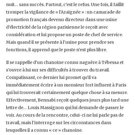
‎nuit… sans succès. Partout, c’est le refus. Une fois, il faillit
tromper la vigilance de ‎‎« l’Araignée » : un camarade de
promotion français devenu directeur dans une usine
‎d’électricité de la région parisienne le reçoit avec
considération et lui propose un poste de ‎chef de service.
Mais quand il se présente à l’usine pour prendre ses
fonctions, il apprend ‎que le poste n’est plus libre. ‎
Il se rappelle d’un chanoine connu naguère à Tébessa et
s’ouvre à lui sur ses difficultés à ‎trouver du travail.
Compatissant, ce dernier lui promet qu’il va
immédiatement écrire à un ‎monsieur fort influent à Paris
qui lui trouverait certainement quelque chose à sa mesure.
‎Effectivement, Bennabi reçoit quelques jours plus tard une
lettre de… Louis Massignon qui ‎lui demande de passer le
voir. Au cours de la rencontre, celui-ci ne lui parle pas de
travail, ‎mais l’interroge sur les circonstances dans
lesquelles il a connu « ce » chanoine. ‎