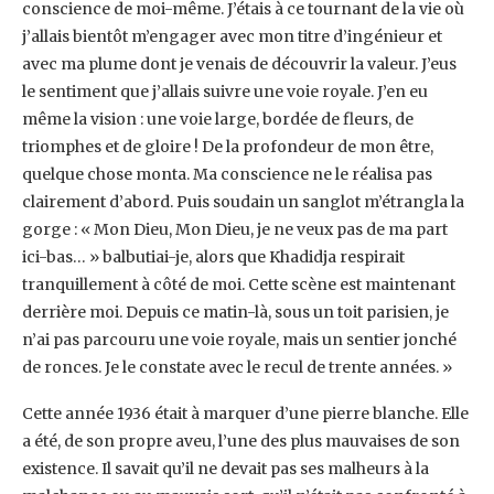
conscience de moi-même. J’étais à ‎ce tournant de la vie où
j’allais bientôt m’engager avec mon titre d’ingénieur et
avec ma ‎plume dont je venais de découvrir la valeur. J’eus
le sentiment que j’allais suivre une voie ‎royale. J’en eu
même la vision : une voie large, bordée de fleurs, de
triomphes et de gloire ! ‎De la profondeur de mon être,
quelque chose monta. Ma conscience ne le réalisa pas
‎clairement d’abord. Puis soudain un sanglot m’étrangla la
gorge : « Mon Dieu, Mon Dieu, je ‎ne veux pas de ma part
ici-bas… » balbutiai-je, alors que Khadidja respirait
tranquillement à ‎côté de moi. Cette scène est maintenant
derrière moi. Depuis ce matin-là, sous un toit ‎parisien, je
n’ai pas parcouru une voie royale, mais un sentier jonché
de ronces. Je le ‎constate avec le recul de trente années. » ‎
Cette année 1936 était à marquer d’une pierre blanche. Elle
a été, de son propre aveu, l’une ‎des plus mauvaises de son
existence. Il savait qu’il ne devait pas ses malheurs à la