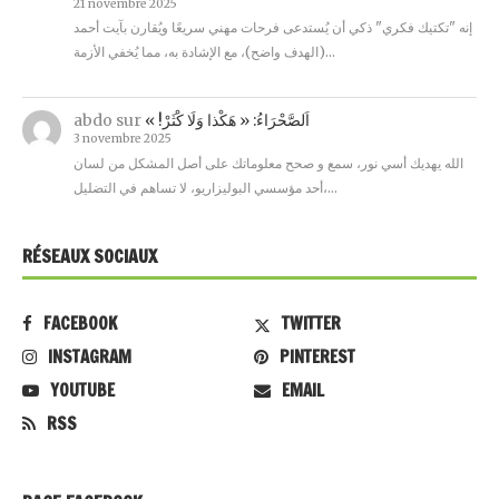
21 novembre 2025
إنه "تكتيك فكري" ذكي أن يُستدعى فرحات مهني سريعًا ويُقارن بآيت أحمد
(الهدف واضح)، مع الإشادة به، مما يُخفي الأزمة…
abdo
sur
« !اَلصَّحْرَاءُ: « هَكْذا وَلَا كْثَرْ
3 novembre 2025
الله يهديك أسي نور، سمع و صحح معلوماتك على أصل المشكل من لسان
أحد مؤسسي البوليزاريو، لا تساهم في التضليل،…
RÉSEAUX SOCIAUX
FACEBOOK
TWITTER
INSTAGRAM
PINTEREST
YOUTUBE
EMAIL
RSS