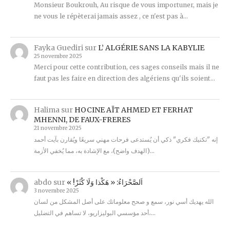
Monsieur Boukrouh, Au risque de vous importuner, mais je
ne vous le répèterai jamais assez , ce n'est pas à…
Fayka Guediri
sur
L’ ALGÉRIE SANS LA KABYLIE
25 novembre 2025
Merci pour cette contribution, ces sages conseils mais il ne
faut pas les faire en direction des algériens qu'ils soient…
Halima
sur
HOCINE AÏT AHMED ET FERHAT
MHENNI, DE FAUX-FRERES
21 novembre 2025
إنه "تكتيك فكري" ذكي أن يُستدعى فرحات مهني سريعًا ويُقارن بآيت أحمد
(الهدف واضح)، مع الإشادة به، مما يُخفي الأزمة…
abdo
sur
« !اَلصَّحْرَاءُ: « هَكْذا وَلَا كْثَرْ
3 novembre 2025
الله يهديك أسي نور، سمع و صحح معلوماتك على أصل المشكل من لسان
أحد مؤسسي البوليزاريو، لا تساهم في التضليل،…