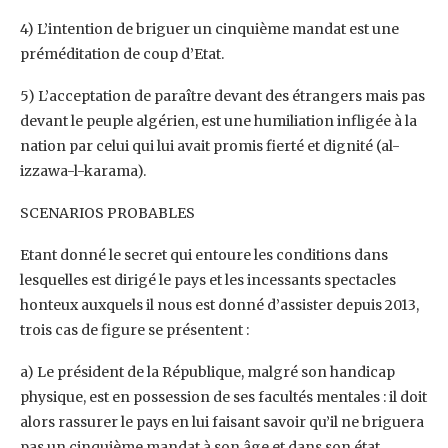
4) L’intention de briguer un cinquième mandat est une
préméditation de coup d’Etat.
5) L’acceptation de paraître devant des étrangers mais pas
devant le peuple algérien, est une humiliation infligée à la
nation par celui qui lui avait promis fierté et dignité (al-
izzawa-l-karama).
SCENARIOS PROBABLES
Etant donné le secret qui entoure les conditions dans
lesquelles est dirigé le pays et les incessants spectacles
honteux auxquels il nous est donné d’assister depuis 2013,
trois cas de figure se présentent :
a) Le président de la République, malgré son handicap
physique, est en possession de ses facultés mentales : il doit
alors rassurer le pays en lui faisant savoir qu’il ne briguera
pas un cinquième mandat à son âge et dans son état.