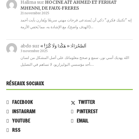
Halima
sur
HOCINE AÏT AHMED ET FERHAT
MHENNI, DE FAUX-FRERES
21 novembre 2025
إنه "تكتيك فكري" ذكي أن يُستدعى فرحات مهني سريعًا ويُقارن بآيت أحمد
(الهدف واضح)، مع الإشادة به، مما يُخفي الأزمة…
abdo
sur
« !اَلصَّحْرَاءُ: « هَكْذا وَلَا كْثَرْ
3 novembre 2025
الله يهديك أسي نور، سمع و صحح معلوماتك على أصل المشكل من لسان
أحد مؤسسي البوليزاريو، لا تساهم في التضليل،…
RÉSEAUX SOCIAUX
FACEBOOK
TWITTER
INSTAGRAM
PINTEREST
YOUTUBE
EMAIL
RSS