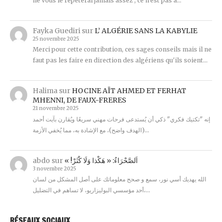
ne vous le répèterai jamais assez , ce n'est pas à…
Fayka Guediri
sur
L’ ALGÉRIE SANS LA KABYLIE
25 novembre 2025
Merci pour cette contribution, ces sages conseils mais il ne
faut pas les faire en direction des algériens qu'ils soient…
Halima
sur
HOCINE AÏT AHMED ET FERHAT
MHENNI, DE FAUX-FRERES
21 novembre 2025
إنه "تكتيك فكري" ذكي أن يُستدعى فرحات مهني سريعًا ويُقارن بآيت أحمد
(الهدف واضح)، مع الإشادة به، مما يُخفي الأزمة…
abdo
sur
« !اَلصَّحْرَاءُ: « هَكْذا وَلَا كْثَرْ
3 novembre 2025
الله يهديك أسي نور، سمع و صحح معلوماتك على أصل المشكل من لسان
أحد مؤسسي البوليزاريو، لا تساهم في التضليل،…
RÉSEAUX SOCIAUX